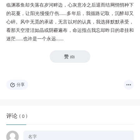
临渊慕鱼却失落在岁河畔边，心灰意冷之后退而结网悄悄种下
的花蔓，让阳光慢慢疗伤……多年后，我循路记取，沉醉却又
心碎。风中无觅的承诺，无言以对的认真，我选择默默承受，
看那天空澄洁如晶或阴霾遍布，命运指点我忘却昨日的牵挂和
迷茫……也许是一个永远……
赞
(
0
)
分享
评论
( 0 )