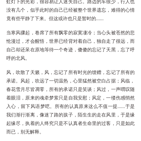
虹灯下的光彩，很容易让人迷失自己。路边的车很少，行人也
没有几个，似乎此时的自己已经被整个世界遗忘，难得的心情
竟有些平静了下来。但这或许也只是暂时的……
当寒风骤起，卷席了所有飘零的寂寞凄冷；当心头被苍然的悲
怆漫过，才会醒悟，世界已经背对着自己，独自走了很远，而
自己却还呆在原地等待一个奇迹，傻傻的忘记了天黑，忘了呼
呼的北风。
风，吹散了天籁，风，忘记了所有时光的馈赠，忘记了所有的
承诺。风起，吹远了一切温热，心里猛然被空白占据；风临，
春花雪月尽皆凋零，所有的承诺只是笑谈；风过，一声喟叹随
着眼泪，原来的魂牵梦萦只是自我安慰；风定，一缕伤感悄然
入心，留下风语梦呓。所有的认真原来这么不值一提……于是
我们渐行渐离，像迷了路的孩子，陌生生的走在风里，于是缘
起缘尽，执着的人终究只是不认真者生命里的过客，只是如此
而已，别无解释。