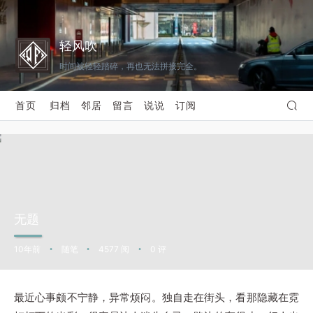
轻风吹
时间被轻轻踏碎，再也无法拼接完全。
首页
归档
邻居
留言
说说
订阅
无题
10年前
随笔
4577 阅
0 评
•
•
•
最近心事颇不宁静，异常烦闷。独自走在街头，看那隐藏在霓