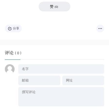
赞
(
0
)
分享
评论
( 0 )