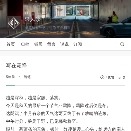
轻风吹
就算终有一散，也别辜负相遇
首页
归档
邻居
留言
说说
订阅
写在霜降
5年前
随笔
•
4978
0
越是深秋，越是寂寥、落寞。
今天是秋天的最后一个节气--霜降，霜降过后便是冬。
这阴沉了半月有余的天气这两天终于有了放晴的迹象。
中午时分，驻足于野，已见暮秋将至。
眼前一幕萧条的景象，顿时一阵凄楚袭上心头，给远方的亲人