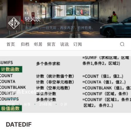
轻风吹
吾志所向，一往无前，再接再厉，愈挫愈勇。
首页
归档
邻居
留言
说说
订阅
记两条Excel函数
2年前
分享
2148 阅
0 评
•
•
•
DATEDIF