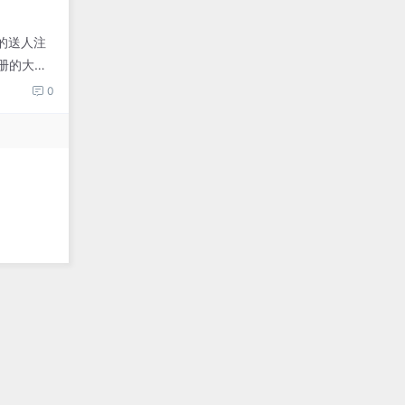
人的送人注
册的大多
0