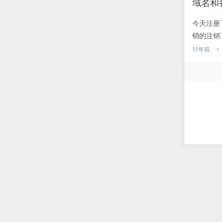
域名和
今天注册
销的注销
都不怎么
11年前
•