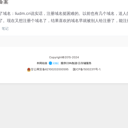
备案
了域名：liudm.cn说实话，注册域名挺困难的。以前也有几个域名，送
了。现在又想注册个域名了，结果喜欢的域名早就被别人给注册了，能注
喜欢。没办法，只能选择一个自己姓名的缩写来注册了。博客用，...
笔记
Copyright©2015-2024
甘公网安备62100202000595
陇ICP备15002311号-1.