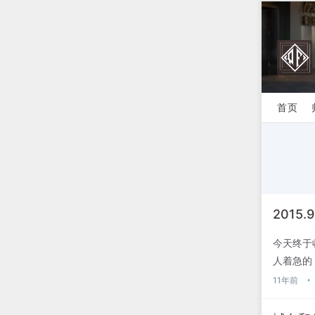
首页
2015.9
今天终于
人着急的
值得祝贺
11年前
•