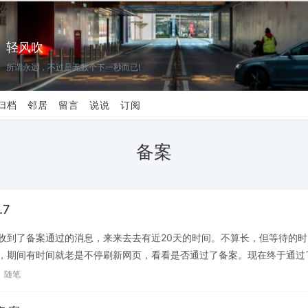
轻风吹
所谓永远，不过是无数个下一秒而已!
归档
邻居
留言
说说
订阅
备案
.7
收到了备案通过的消息，来来去去有近20天的时间。不算长，但等待的
，期间有时间就老是不停刷新网页，看看是否通过了备案。现在终于通过
的……现在网站还是打不开，说是要等6到7个小时才可以。完了再试吧...
随笔