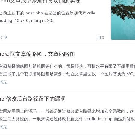
pecho文章底部添加打赏功能的实现
前主题下的 post.php 在适当的位置添加代码<div
dding: 10px 0; margin: 20...
分享
0
echo获取文章缩略图，文章缩略图
主题都是缩略图加随机图等什么的，很是眼热，可惜水平有限又不想用插
百度找了几个获取缩略图都是需要手动在文章里面找一个图片替换为IMG
还真让我找到一个，记录一下：主题functions.php添加...
笔记
cho 修改后台路径留下的漏洞
做网站用网上的源码，一般都是通过修改后台路径来增加安全系数的，这
过后太路径的。一般来说通过修改配置文件 config.inc.php 而达到修
 后台路径(相对路径) */ define...
笔记