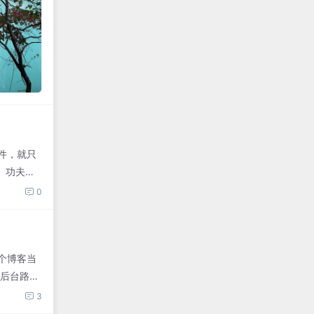
件，就只
。功夫不
0
个博客当
改后台路径
3