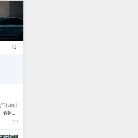
然不影响什
，看到有
1