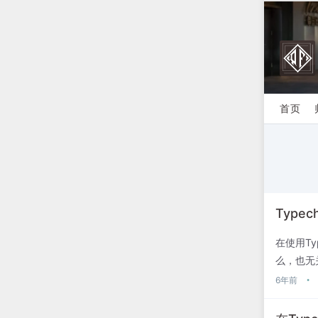
首页
Type
在使用T
么，也无
大佬给出了
6年前
•