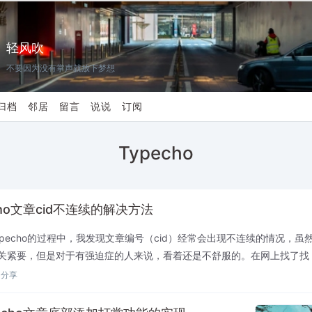
轻风吹
不要因为没有掌声就放下梦想
归档
邻居
留言
说说
订阅
Typecho
cho文章cid不连续的解决方法
ypecho的过程中，我发现文章编号（cid）经常会出现不连续的情况，虽
关紧要，但是对于有强迫症的人来说，看着还是不舒服的。在网上找了找
解决办法。记录一下：<?php $hostnam...
分享