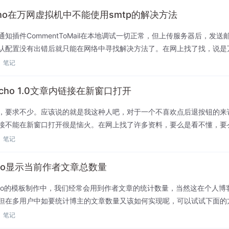
echo在万网虚拟机中不能使用smtp的解决方法
通知插件CommentToMail在本地调试一切正常，但上传服务器后，发送
认配置没有出错后就只能在网络中寻找解决方法了。在网上找了找，说是
fsockopen函数。在万网的主机管理里的高级管理...
笔记
echo 1.0文章内链接在新窗口打开
，要求不少。应该说的就是我这种人吧，对于一个不喜欢点后退按钮的来
接不能在新窗口打开很是恼火。在网上找了许多资料，要么是看不懂，要
0的版本。后来还真找到方法解决了这个问题。具体方法如下：打开Htm...
笔记
cho显示当前作者文章总数量
echo的模板制作中，我们经常会用到作者文章的统计数量，当然这在个人博
但在多用户中如要统计博主的文章数量又该如何实现呢，可以试试下面的
ns.php中加入如下函数function allpo...
笔记