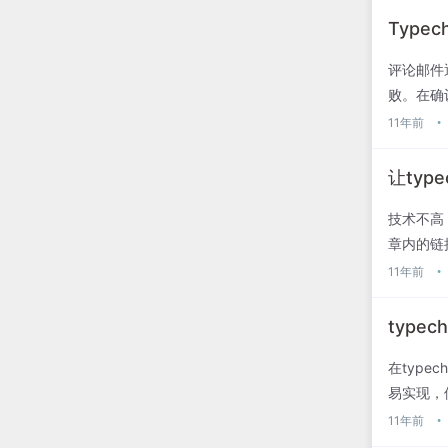
Typ
评论邮件
败。在确
务器关闭了
11年前
•
让typ
技术不高
章内的链
支持1.
11年前
•
type
在typ
易实现，
functio
11年前
•