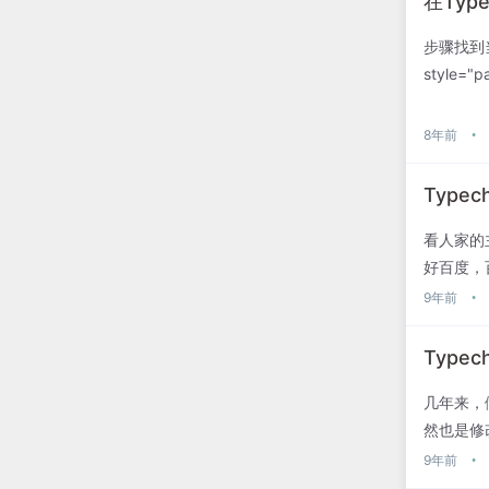
在Ty
步骤找到当
style="pa
8年前
•
Typ
看人家的
好百度，
负有心人，
9年前
•
Type
几年来，
然也是修改
的目的:/**
9年前
•