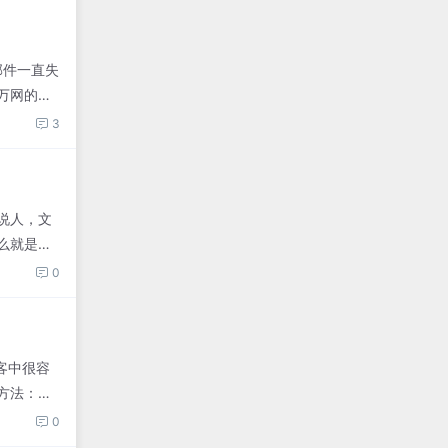
邮件一直失
万网的服
3
说人，文
么就是不
0
客中很容
方法：在
0