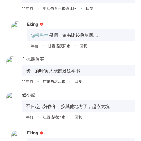
11年前
浙江省台州市椒江区
回复
•
•
Eking
@枫先生
是啊，追书比较煎熬啊……
11年前
甘肃省庆阳市
回复
•
•
什么最值买
初中的时候 大概翻过这本书
11年前
广东省湛江市
回复
•
•
破小懿
不在起点好多年，换其他地方了，起点太坑
11年前
江西省赣州市
回复
•
•
Eking