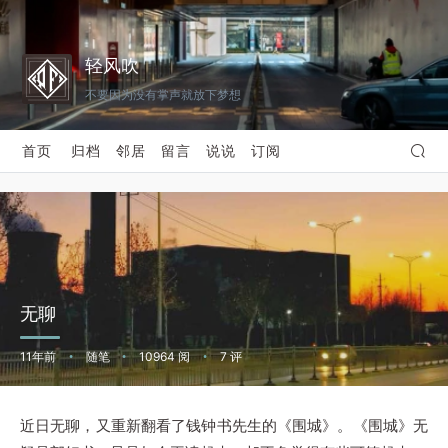
轻风吹
不要因为没有掌声就放下梦想
首页
归档
邻居
留言
说说
订阅
无聊
11年前
随笔
10964 阅
7 评
•
•
•
近日无聊，又重新翻看了钱钟书先生的《围城》。《围城》无