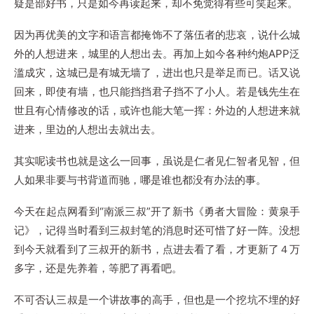
疑是部好书，只是如今再读起来，却不免觉得有些可笑起来。
因为再优美的文字和语言都掩饰不了落伍者的悲哀，说什么城
外的人想进来，城里的人想出去。再加上如今各种约炮APP泛
滥成灾，这城已是有城无墙了，进出也只是举足而已。话又说
回来，即使有墙，也只能挡挡君子挡不了小人。若是钱先生在
世且有心情修改的话，或许也能大笔一挥：外边的人想进来就
进来，里边的人想出去就出去。
其实呢读书也就是这么一回事，虽说是仁者见仁智者见智，但
人如果非要与书背道而驰，哪是谁也都没有办法的事。
今天在起点网看到“南派三叔”开了新书《勇者大冒险：黄泉手
记》，记得当时看到三叔封笔的消息时还可惜了好一阵。没想
到今天就看到了三叔开的新书，点进去看了看，才更新了４万
多字，还是先养着，等肥了再看吧。
不可否认三叔是一个讲故事的高手，但也是一个挖坑不埋的好