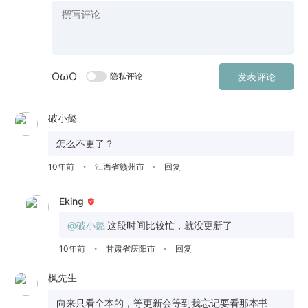
OωO
隐私评论
发表评论
破小懿
怎么不更了？
10年前
江西省赣州市
回复
•
•
Eking
@破小懿
这段时间比较忙，就没更新了
10年前
甘肃省庆阳市
回复
•
•
枫先生
向来只看全本的，等更新会等到我忘记要看那本书