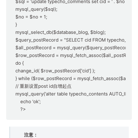
$sql = 'update typecho_comments set cid = ' . $no . ' where
mysql_query($sql);    

$no = $no + 1;

}    

mysql_select_db($database_blog, $blog);

$query_postRecord = "SELECT cid FROM typecho_conte
$all_postRecord = mysql_query($query_postRecord);

$row_postRecord = mysql_fetch_assoc($all_postRecord); 
do {

change_id( $row_postRecord['cid'] );    

} while ($row_postRecord = mysql_fetch_assoc($all_postR
// 重新设置post id自增起点

mysql_query('alter table typecho_contents AUTO_INCREM
    echo 'ok';

    ?>
注意：