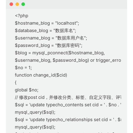
<?php

$hostname_blog = "localhost";

$database_blog = "数据库名";

$username_blog = "数据库用户名";

$password_blog = "数据库密码";

$blog = mysql_pconnect($hostname_blog, 

$username_blog, $password_blog) or trigger_error(mysq
$no = 1;    

function change_id($cid)

{

global $no;     

// 修改post cid，并修改分类、标签、自定义字段、评论的对
$sql = 'update typecho_contents set cid = ' . $no . ' where 
mysql_query($sql);

$sql = 'update typecho_relationships set cid = ' . $no . ' w
mysql_query($sql);
