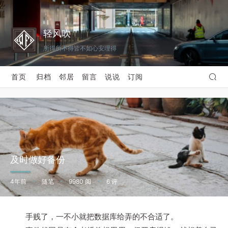
轻风吹
所得所不得皆不如心安理得
首页
归档
邻居
留言
说说
订阅
及时做好备份
4年前
随笔
9980 阅
6 评
•
•
•
手贱了，一不小就把数据库给弄的不合适了。